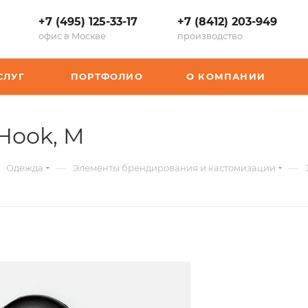
+7 (495) 125-33-17
+7 (8412) 203-949
офис в Москве
производство
СЛУГ
ПОРТФОЛИО
О КОМПАНИИ
,
Hook, M
арт.:
—
—
Одежда
Элементы брендирования и кастомизации
P-
16507