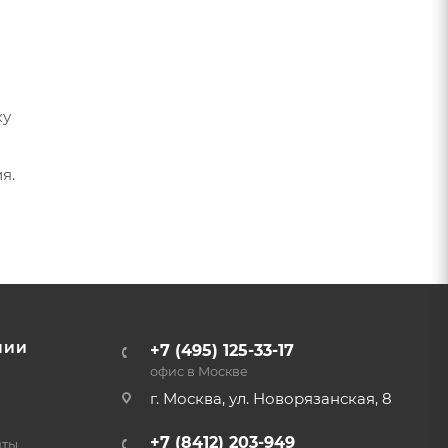
ку
я.
НИИ
+7 (495) 125-33-17
офис в Москве
г. Москва, ул. Новорязанская, 8
+7 (8412) 203-949
нты