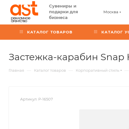
Сувениры и
подарки для
Москва
бизнеса
КАТАЛОГ ТОВАРОВ
КАТАЛОГ У
Застежка-карабин Snap 
—
—
—
Главная
Каталог товаров
Корпоративный стиль
Артикул:
P-16507