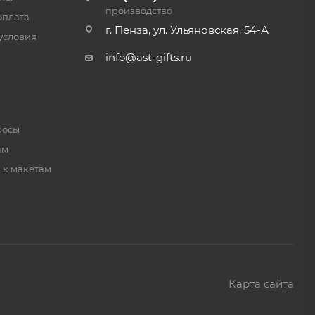
производство
оплата
г. Пенза, ул. Ульяновская, 54-А
условия
info@ast-gifts.ru
росы
ам
 к макетам
Карта сайта