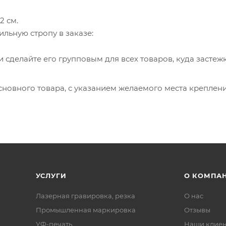
2 см.
ильную стропу в заказе:
 сделайте его групповым для всех товаров, куда застеж
новного товара, с указанием желаемого места креплени
УСЛУГИ
О КОМПА
Лазерная гравировка, резка
О нас
Промышленная маркировка
Отзывы
УФ-печать
Наши клие