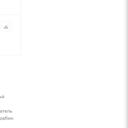
ый
атель
арабин