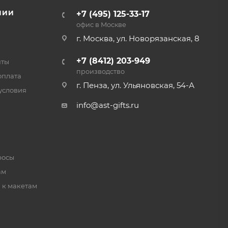
НИИ
+7 (495) 125-33-17
офис в Москве
г. Москва, ул. Новорязанская, 8
+7 (8412) 203-949
нты
производство
оплата
г. Пенза, ул. Ульяновская, 54-А
условия
info@ast-gifts.ru
росы
ам
 к макетам