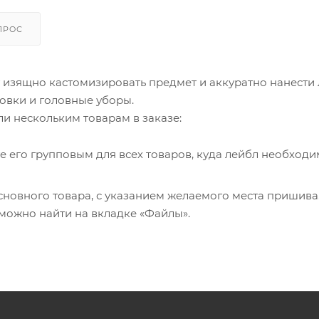
ПРОС
 изящно кастомизировать предмет и аккуратно нанести
товки и головные уборы.
ли нескольким товарам в заказе:
е его групповым для всех товаров, куда лейбл необход
сновного товара, с указанием желаемого места пришива
ожно найти на вкладке «Файлы».