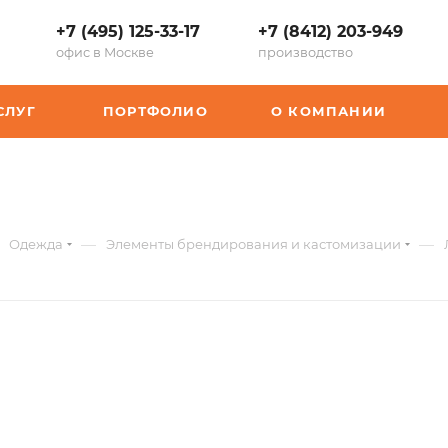
+7 (495) 125-33-17
+7 (8412) 203-949
офис в Москве
производство
СЛУГ
ПОРТФОЛИО
О КОМПАНИИ
т.:
—
—
Одежда
Элементы брендирования и кастомизации
-
6562