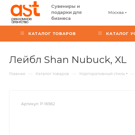
Сувениры и
подарки для
Москва
бизнеса
КАТАЛОГ ТОВАРОВ
КАТАЛОГ У
,
Лейбл Shan Nubuсk, XL
ар
—
—
—
Главная
Каталог товаров
Корпоративный стиль
P
1
Артикул:
P-16562