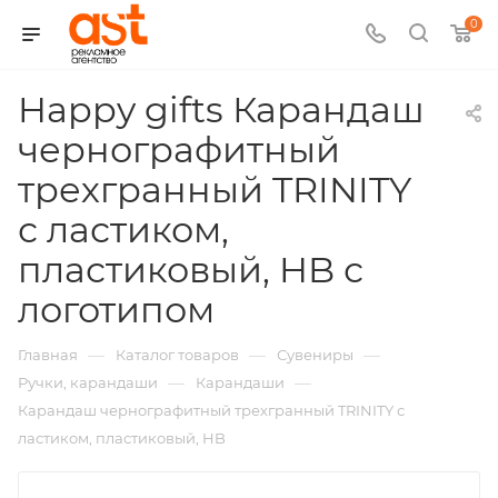
0
Happy gifts Карандаш
чернографитный
трехгранный TRINITY
с ластиком,
пластиковый, HB с
,
логотипом
арт.:
—
—
—
Главная
Каталог товаров
Сувениры
H-
—
—
Ручки, карандаши
Карандаши
Карандаш чернографитный трехгранный TRINITY с
32832
ластиком, пластиковый, HB