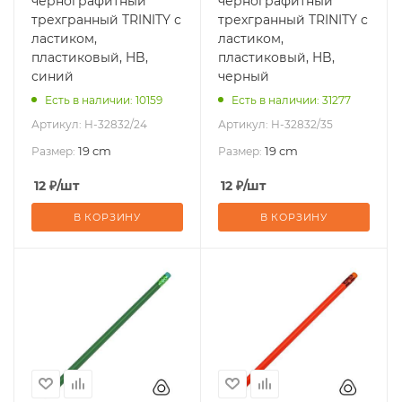
чернографитный
чернографитный
трехгранный TRINITY с
трехгранный TRINITY с
ластиком,
ластиком,
пластиковый, HB,
пластиковый, HB,
синий
черный
Есть в наличии: 10159
Есть в наличии: 31277
Артикул:
H-32832/24
Артикул:
H-32832/35
19 cm
19 cm
Размер:
Размер:
12
₽
/шт
12
₽
/шт
В КОРЗИНУ
В КОРЗИНУ