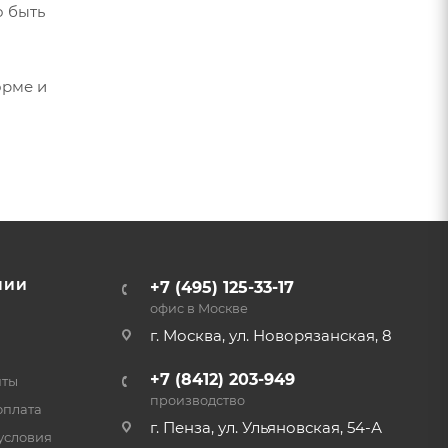
 быть
орме и
НИИ
+7 (495) 125-33-17
офис в Москве
г. Москва, ул. Новорязанская, 8
+7 (8412) 203-949
нты
производство
оплата
г. Пенза, ул. Ульяновская, 54-А
условия