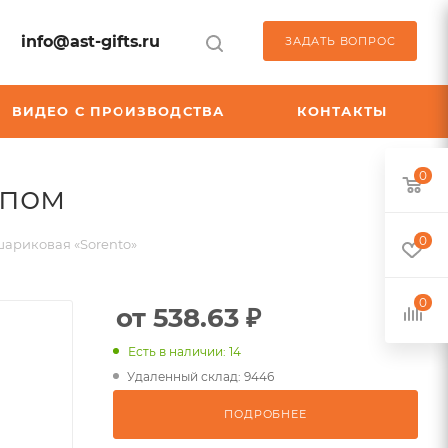
info@ast-gifts.ru
ЗАДАТЬ ВОПРОС
ВИДЕО С ПРОИЗВОДСТВА
КОНТАКТЫ
0
,
ипом
арт.:
0
шариковая «Sorento»
K-
20-
0
от 538.63 ₽
0333
Есть в наличии: 14
Удаленный склад: 9446
ПОДРОБНЕЕ