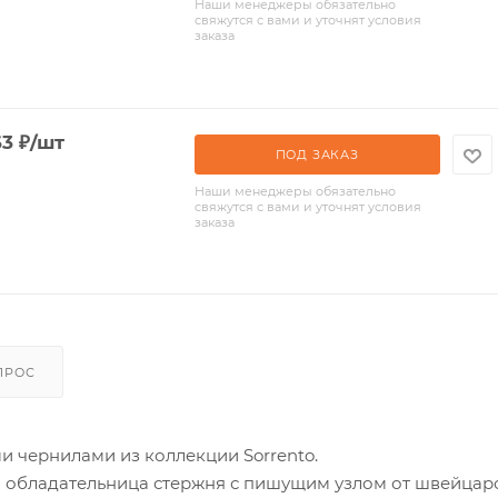
Наши менеджеры обязательно
свяжутся с вами и уточнят условия
заказа
63
₽
/шт
ПОД ЗАКАЗ
Наши менеджеры обязательно
свяжутся с вами и уточнят условия
заказа
ПРОС
 чернилами из коллекции Sorrento.
to - обладательница стержня с пишущим узлом от швейцар