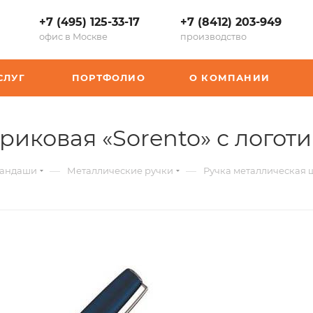
+7 (495) 125-33-17
+7 (8412) 203-949
офис в Москве
производство
СЛУГ
ПОРТФОЛИО
О КОМПАНИИ
риковая «Sorento» с логот
—
—
рандаши
Металлические ручки
Ручка металлическая 