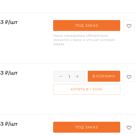
63
₽
/шт
ПОД ЗАКАЗ
Наши менеджеры обязательно
свяжутся с вами и уточнят условия
заказа
63
₽
/шт
В КОРЗИНУ
КУПИТЬ В 1 КЛИК
63
₽
/шт
ПОД ЗАКАЗ