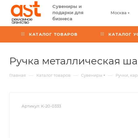
Сувениры и
подарки для
Москва
бизнеса
КАТАЛОГ ТОВАРОВ
КАТАЛОГ У
Ручка металлическая ша
—
—
—
Главная
Каталог товаров
Сувениры
Ручки, ка
Артикул:
K-20-0333