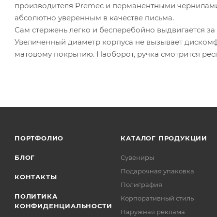
производителя Premec и перманентными чернилами
абсолютно уверенным в качестве письма.
Сам стержень легко и бесперебойно выдвигается за
Увеличенный диаметр корпуса не вызывает диском
матовому покрытию. Наоборот, ручка смотрится рес
ПОРТФОЛИО
КАТАЛОГ ПРОДУКЦИИ
БЛОГ
Сувениры
Подарочная упаковка
КОНТАКТЫ
Полиграфия
ПОЛИТИКА
Корпоративный стиль
КОНФИДЕНЦИАЛЬНОСТИ
Наружная реклама