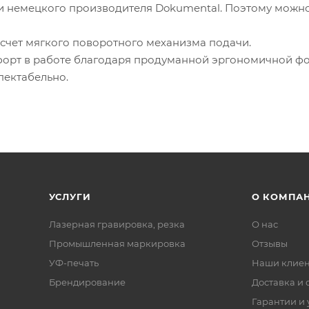
 немецкого производителя Dokumental. Поэтому можно
 счет мягкого поворотного механизма подачи.
форт в работе благодаря продуманной эргономичной ф
пектабельно.
УСЛУГИ
О КОМПА
Лазерная гравировка, резка
О нас
Промышленная маркировка
Отзывы
УФ-печать
Наши клие
Брендирование
Доставка и 
Гарантии и 