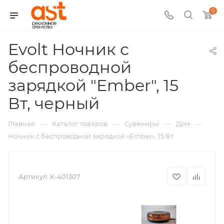
0
Evolt Ночник с
беспроводной
зарядкой "Ember", 15
,
Вт, черный
арт.:
—
—
—
—
Главная
Каталог товаров
Сувениры
Дом
K-
Ночник с беспроводной зарядкой «Ember», 15 Вт
401307
Артикул:
K-401307