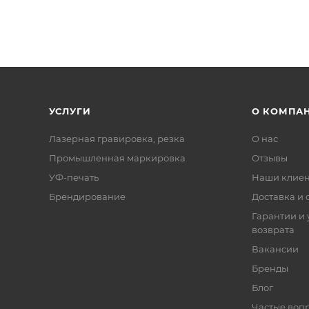
УСЛУГИ
О КОМПА
Лазерная гравировка, резка
О нас
Промышленная маркировка
Отзывы
УФ-печать
Наши клие
Брендирование
Доставка и 
Гарантии и 
возврата
Вакансии
Бренды
Блог
Частые воп