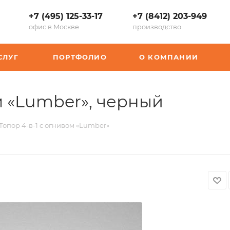
+7 (495) 125-33-17
+7 (8412) 203-949
офис в Москве
производство
СЛУГ
ПОРТФОЛИО
О КОМПАНИИ
,
ом «Lumber», черный
арт.:
Топор 4-в-1 с огнивом «Lumber»
K-
947506