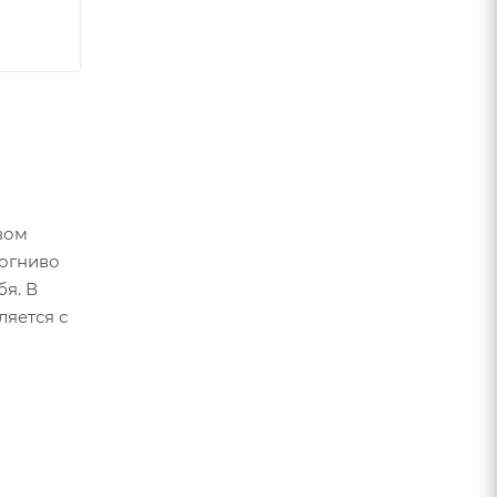
вом
 огниво
бя. В
ляется с