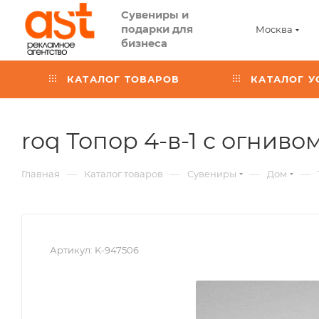
Сувениры и
подарки для
Москва
бизнеса
КАТАЛОГ ТОВАРОВ
КАТАЛОГ У
roq Топор 4-в-1 с огнив
—
—
—
—
Главная
Каталог товаров
Сувениры
Дом
Артикул:
K-947506