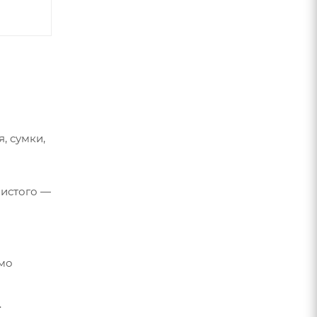
, сумки,
чистого —
имо
.