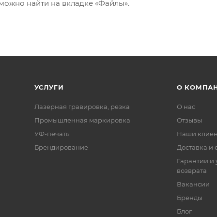
ожно найти на вкладке «Файлы».
УСЛУГИ
О КОМПА
Лазерная гравировка, резка
О нас
Промышленная маркировка
Отзывы
УФ-печать
Наши клие
Брендирование
Доставка и 
Гарантии и 
возврата
Вакансии
Бренды
Блог