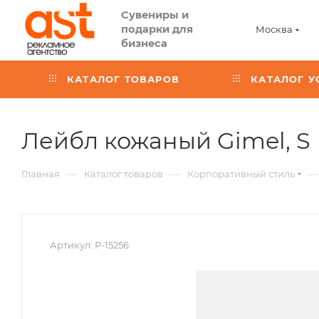
Сувениры и
подарки для
Москва
бизнеса
КАТАЛОГ ТОВАРОВ
КАТАЛОГ У
,
Лейбл кожаный Gimel, S
—
—
—
Главная
Каталог товаров
Корпоративный стиль
Артикул:
P-15256