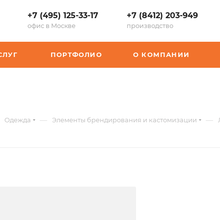
+7 (495) 125-33-17
+7 (8412) 203-949
офис в Москве
производство
СЛУГ
ПОРТФОЛИО
О КОМПАНИИ
арт.:
—
—
Одежда
Элементы брендирования и кастомизации
P-
15256