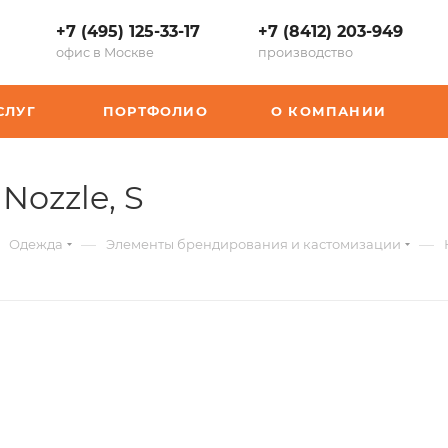
+7 (495) 125-33-17
+7 (8412) 203-949
офис в Москве
производство
СЛУГ
ПОРТФОЛИО
О КОМПАНИИ
,
ozzle, S
арт.:
—
—
Одежда
Элементы брендирования и кастомизации
P-
16289