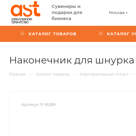
Сувениры и
подарки для
Москва
бизнеса
КАТАЛОГ ТОВАРОВ
КАТАЛОГ У
Наконечник для шнурка N
—
—
—
Главная
Каталог товаров
Корпоративный стиль
Артикул:
P-16289