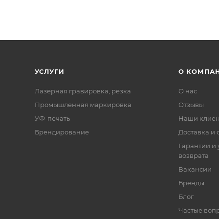
УСЛУГИ
О КОМПА
Лазерная гравировка, резка
О нас
Промышленная маркировка
Отзывы
УФ-печать
Наши клие
Брендирование
Доставка и 
Гарантии и 
возврата
Вакансии
Бренды
Блог
Частые воп