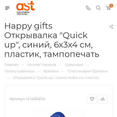
0
Happy gifts
Открывалка "Quick
up", синий, 6х3х4 см,
,
пластик, тампопечать
арт.:
—
—
—
Главная
Каталог товаров
Сувениры
H-
—
—
Промо сувениры
Брелоки
Пластиковые брелоки
—
Открывалка "Quick up", синий, 6х3х4 см, пластик
142
Артикул:
H-14202/24