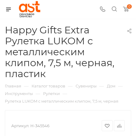
0
Happy Gifts Extra
Рулетка LUKOM с
металлическим
клипом, 7,5 м, черная,
,
пластик
арт.:
—
—
—
—
Главная
Каталог товаров
Сувениры
Дом
H-
—
—
Инструменты
Рулетки
Рулетка LUKOM с металлическим клипом, 7,5 м, черная
345546
Артикул:
H-345546