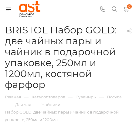
0
BRISTOL Набор GOLD:
две чайных пары и
чайник в подарочной
упаковке, 250мл и
1200мл, костяной
,
фарфор
арт.:
—
—
—
Главная
Каталог товаров
Сувениры
Посуда
H-
—
—
—
Для чая
Чайники
Набор GOLD: две чайных пары и чайник в подарочной
32501
упаковке, 250мл и 1200мл