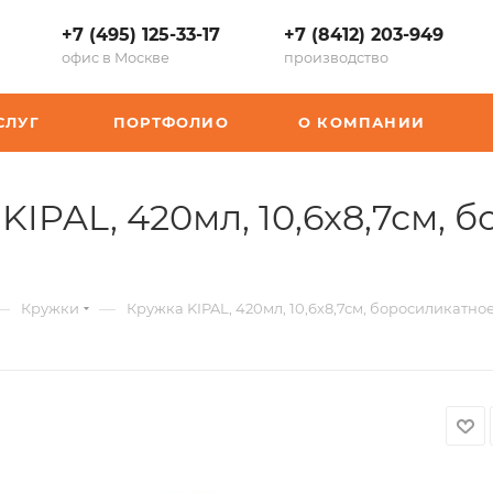
+7 (495) 125-33-17
+7 (8412) 203-949
офис в Москве
производство
СЛУГ
ПОРТФОЛИО
О КОМПАНИИ
 KIPAL, 420мл, 10,6х8,7см, 
—
—
Кружки
Кружка KIPAL, 420мл, 10,6х8,7см, боросиликатно