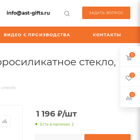
info@ast-gifts.ru
ЗАДАТЬ ВОПРОС
ВИДЕО С ПРОИЗВОДСТВА
КОНТАКТЫ
0
боросиликатное стекло,
0
е стекло
0
1 196
₽
/шт
Есть в наличии: 2