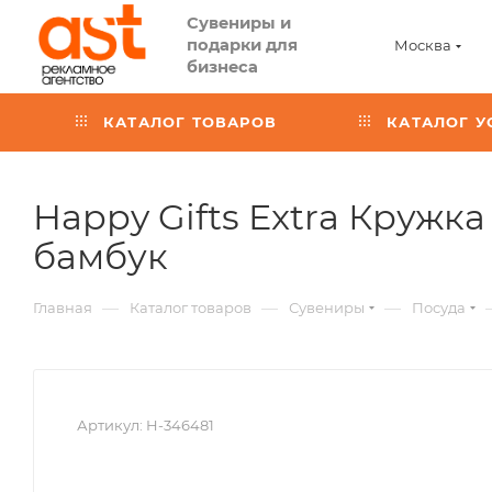
Сувениры и
подарки для
Москва
бизнеса
КАТАЛОГ ТОВАРОВ
КАТАЛОГ У
Happy Gifts Extra Кружка
,
бамбук
арт.:
—
—
—
Главная
Каталог товаров
Сувениры
Посуда
H-
346481
Артикул:
H-346481