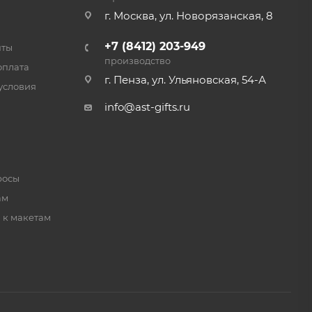
г. Москва, ул. Новорязанская, 8
+7 (8412) 203-949
нты
производство
оплата
г. Пенза, ул. Ульяновская, 54-А
условия
info@ast-gifts.ru
росы
ам
 к макетам