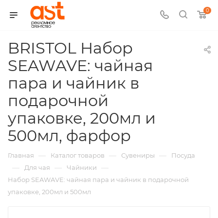
0
BRISTOL Набор
SEAWAVE: чайная
пара и чайник в
подарочной
упаковке, 200мл и
,
500мл, фарфор
арт.:
—
—
—
Главная
Каталог товаров
Сувениры
Посуда
H-
—
—
—
Для чая
Чайники
Набор SEAWAVE: чайная пара и чайник в подарочной
13629
упаковке, 200мл и 500мл