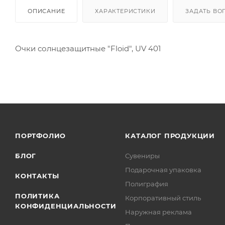
ОПИСАНИЕ
ХАРАКТЕРИСТИКИ
ЗАДАТЬ ВО
Очки солнцезащитные "Floid", UV 401
ПОРТФОЛИО
КАТАЛОГ ПРОДУКЦИИ
БЛОГ
Сувениры
Подарочная упаковка
КОНТАКТЫ
Полиграфия
ПОЛИТИКА
Корпоративный стиль
КОНФИДЕНЦИАЛЬНОСТИ
Наружная реклама