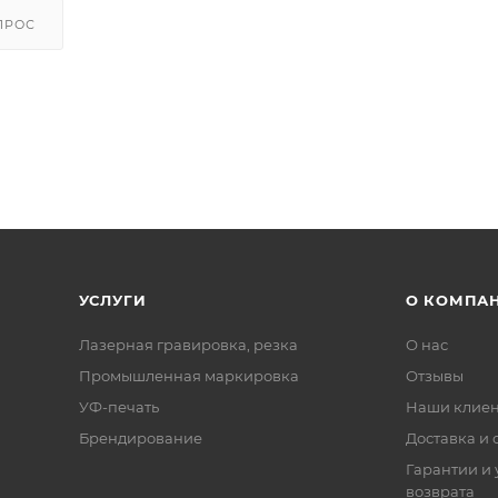
ПРОС
УСЛУГИ
О КОМПА
Лазерная гравировка, резка
О нас
Промышленная маркировка
Отзывы
УФ-печать
Наши клие
Брендирование
Доставка и 
Гарантии и 
возврата