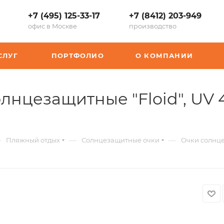
+7 (495) 125-33-17
+7 (8412) 203-949
офис в Москве
производство
СЛУГ
ПОРТФОЛИО
О КОМПАНИИ
олнцезащитные "Floid", UV 
—
—
—
Пляжный отдых
Солнцезащитные очки
Очки солнце