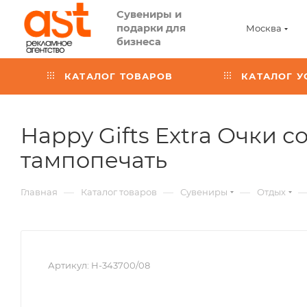
Сувениры и
подарки для
Москва
бизнеса
КАТАЛОГ ТОВАРОВ
КАТАЛОГ У
Happy Gifts Extra Очки с
,
тампопечать
арт.:
—
—
—
Главная
Каталог товаров
Сувениры
Отдых
H-
343700
Артикул:
H-343700/08