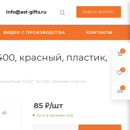
info@ast-gifts.ru
ЗАДАТЬ ВОПРОС
ВИДЕО С ПРОИЗВОДСТВА
КОНТАКТЫ
0
400, красный, пластик,
0
защитные "Floid", UV 400, красный, пластик
0
85
₽
/шт
Есть в наличии: 445