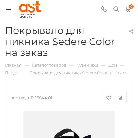
0
Покрывало для
пикника Sedere Color
,
на заказ
арт.:
—
—
—
—
Главная
Каталог товаров
Сувениры
Дом
P-
—
Пледы
Покрывало для пикника Sedere Color на заказ
18844
Артикул:
P-18844.01