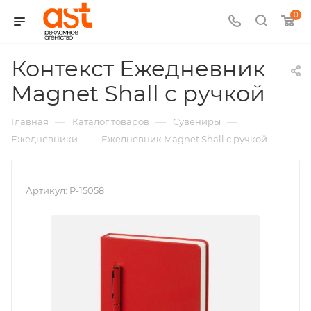
0
Контекст Ежедневник
,
Magnet Shall с ручкой
арт.
—
—
—
Главная
Каталог товаров
Сувениры
P-
—
Ежедневники
Ежедневник Magnet Shall с ручкой
150
Артикул:
P-15058