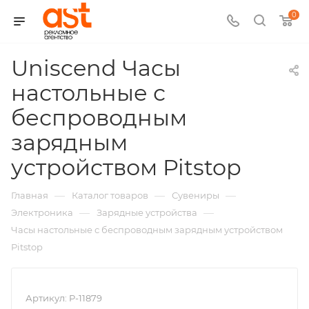
0
Uniscend Часы
настольные с
беспроводным
зарядным
,
устройством Pitstop
арт.:
—
—
—
Главная
Каталог товаров
Сувениры
P-
—
—
Электроника
Зарядные устройства
Часы настольные с беспроводным зарядным устройством
11879
Pitstop
Артикул:
P-11879