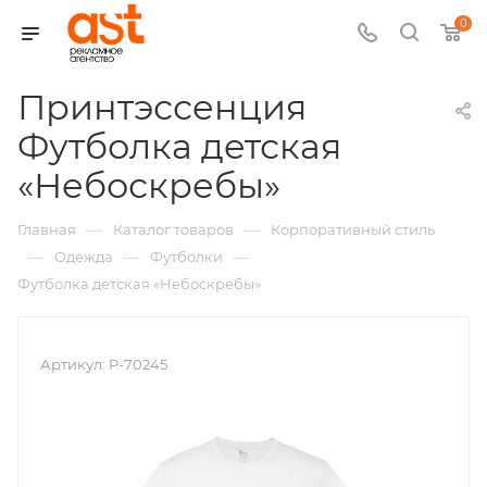
0
Принтэссенция
Футболка детская
,
«Небоскребы»
арт.:
—
—
Главная
Каталог товаров
Корпоративный стиль
P-
—
—
—
Одежда
Футболки
Футболка детская «Небоскребы»
70245
Артикул:
P-70245