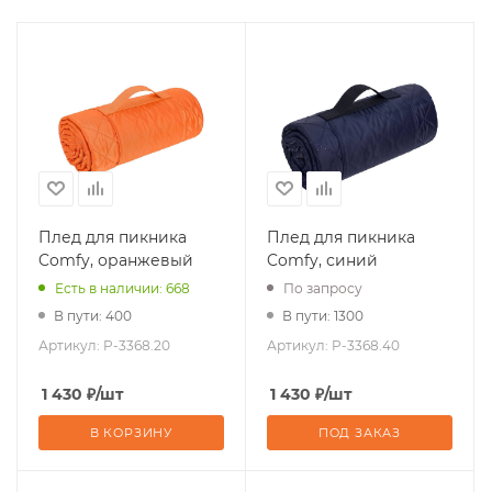
Плед для пикника
Плед для пикника
Comfy, оранжевый
Comfy, синий
Есть в наличии: 668
По запросу
В пути: 400
В пути: 1300
Артикул:
P-3368.20
Артикул:
P-3368.40
1 430
₽
/шт
1 430
₽
/шт
В КОРЗИНУ
ПОД ЗАКАЗ