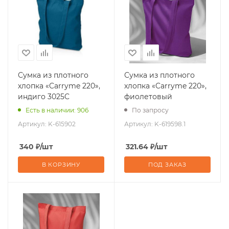
Сумка из плотного
Сумка из плотного
хлопка «Carryme 220»,
хлопка «Carryme 220»,
индиго 3025C
фиолетовый
Есть в наличии: 906
По запросу
Артикул:
K-615902
Артикул:
K-619598.1
340
₽
/шт
321.64
₽
/шт
В КОРЗИНУ
ПОД ЗАКАЗ