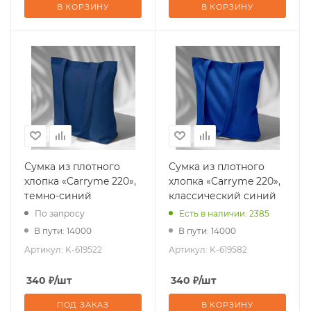
В КОРЗИНУ
В КОРЗИНУ
Сумка из плотного
Сумка из плотного
хлопка «Carryme 220»,
хлопка «Carryme 220»,
темно-синий
классический синий
По запросу
Есть в наличии: 2385
В пути: 14000
В пути: 14000
Артикул:
K-619522
Артикул:
K-619582
340
₽
/шт
340
₽
/шт
ПОД ЗАКАЗ
В КОРЗИНУ