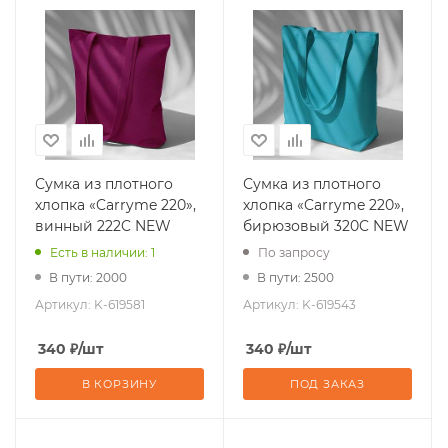
Сумка из плотного
Сумка из плотного
хлопка «Carryme 220»,
хлопка «Carryme 220»,
винный 222C NEW
бирюзовый 320C NEW
Есть в наличии: 1
По запросу
В пути: 2000
В пути: 2500
Артикул:
K-619581
Артикул:
K-619543
340
₽
/шт
340
₽
/шт
В КОРЗИНУ
ПОД ЗАКАЗ