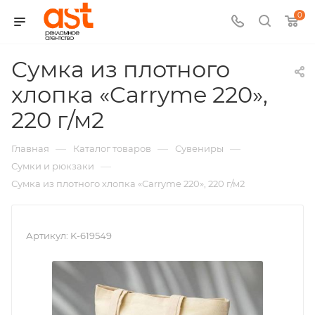
0
Сумка из плотного
хлопка «Carryme 220»,
,
220 г/м2
арт.:
—
—
—
Главная
Каталог товаров
Сувениры
K-
—
Сумки и рюкзаки
Сумка из плотного хлопка «Carryme 220», 220 г/м2
619549
Артикул:
K-619549