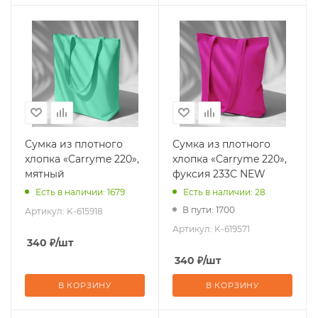
Сумка из плотного
Сумка из плотного
хлопка «Carryme 220»,
хлопка «Carryme 220»,
мятный
фуксия 233C NEW
Есть в наличии: 1679
Есть в наличии: 28
В пути: 1700
Артикул:
K-615918
Артикул:
K-619571
340
₽
/шт
340
₽
/шт
В КОРЗИНУ
В КОРЗИНУ